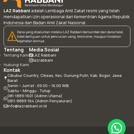
LAZ Rabbani
adalah Lembaga Amil Zakat resmi yang telah
mendapatkan izin operasional dari Kementrian Agama Republik
Indonesia dan Badan Amil Zakat Nasional.
Dana yang disalurkan melalui LAZ Rabbani bersumber dari dana halal,
tidak bertujuan untuk pencucian uang, terorisme, maupun tindakan
kejahatan lainnya.
Tentang
Media Sosial
Tentang Kami
LAZ Rabbani
lazrabbani
Hubungi Kami
Kontak
Cibubur Country, Cikeas, Kec. Gunung Putri, Kab. Bogor, Jawa
Barat
Senin – Jum’at : 09.00 – 16.00 WIB
Sabtu – Minggu : Tutup
081-1889-1601 (Admin Utama)
0811-8889-164 (Admin Penyaluran)
info@lazrabbani.or.id